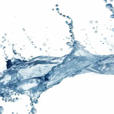
Maquina
industrial
para inyectar y succionar la
suciedad acumulada en el respaldo y asiento.
Eliminamos manchas de comida, grasa y
polvo
sin usar cepillos
que provocan ‘bolitas’ y
desgaste en la tela.
Reserva Ahora