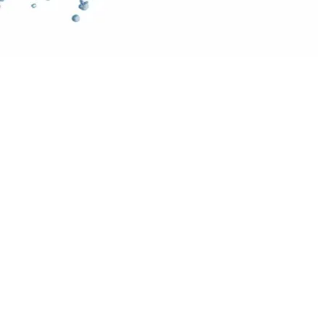
Rescatamos la tapicería de tu
Comedor
Las manchas de grasa y alimentos son difíciles
de sacar a mano. Nuestro sistema de inyección –
succión industrial disuelve la grasa incrustada y
la extrae al instante, evitando que la mancha se
extienda o que el relleno guarde olores de
comida.