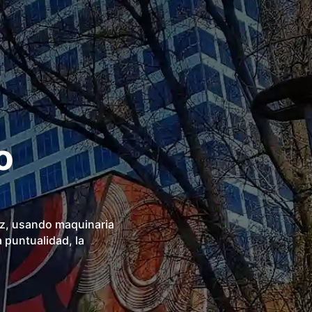
o
ez, usando maquinaria
a puntualidad, la