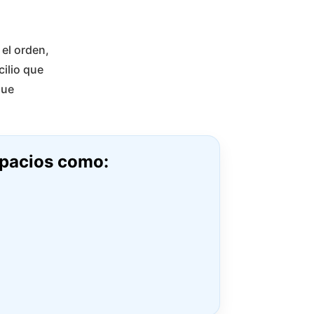
el orden,
ilio que
que
spacios como: