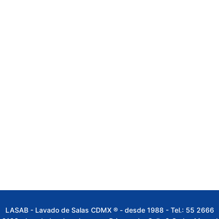
55 2666 2183
Llámanos y aprovecha nuestro servicio de
Inyección – succión industrisl a domicilio
Cotización en Lineal
LASAB - Lavado de Salas CDMX ® - desde 1988 - Tel.:
55 2666