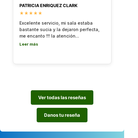
PATRICIA ENRIQUEZ CLARK
k
★★★★★
Excelente servicio, mi sala estaba
B
bastante sucia y la dejaron perfecta,
a
me encanto !!! la atención...
p
Leer más
L
Ver todas las reseñas
Danos tu reseña