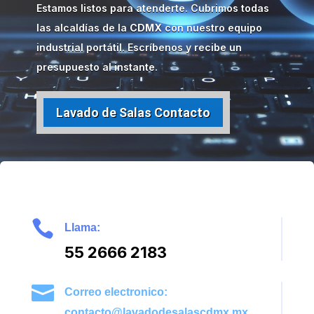
Estamos listos para atenderte. Cubrimos todas
las alcaldías de la
CDMX
con nuestro equipo
industrial portátil. Escríbenos y recibe un
presupuesto al instante.
Lavado de Salas Contacto

Llama:
55 2666 2183

Correo electronico:
contacto@lavadodesalascdmx.mx