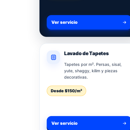
Ver servicio
Lavado de Tapetes
Tapetes por m². Persas, sisal,
yute, shaggy, kilim y piezas
decorativas.
Desde $150/m²
Ver servicio