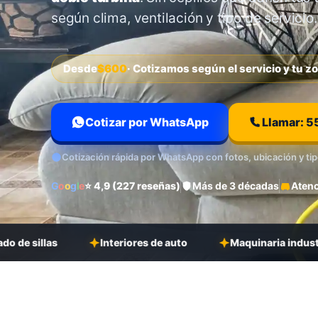
según clima, ventilación y tipo de servicio.
Desde
$600
· Cotizamos según el servicio y tu z
Cotizar por WhatsApp
Llamar: 5
Cotización rápida por WhatsApp con fotos, ubicación y tip
G
o
o
g
l
e
⭐ 4,9 (227 reseñas)
Más de 3 décadas
Atenc
s
Interiores de auto
Maquinaria industrial sin cep