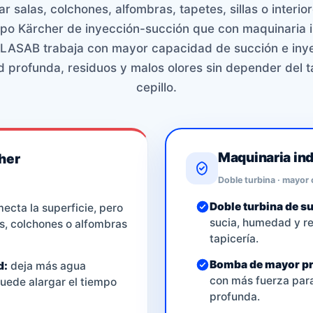
r salas, colchones, alfombras, tapetes, sillas o interi
po Kärcher de inyección-succión que con maquinaria i
o LASAB trabaja con mayor capacidad de succión e inye
profunda, residuos y malos olores sin depender del t
cepillo.
Maquinaria in
her
Doble turbina · mayor
Doble turbina de s
ecta la superficie, pero
sucia, humedad y res
s, colchones o alfombras
tapicería.
Bomba de mayor pr
d:
deja más agua
con más fuerza para
puede alargar el tiempo
profunda.