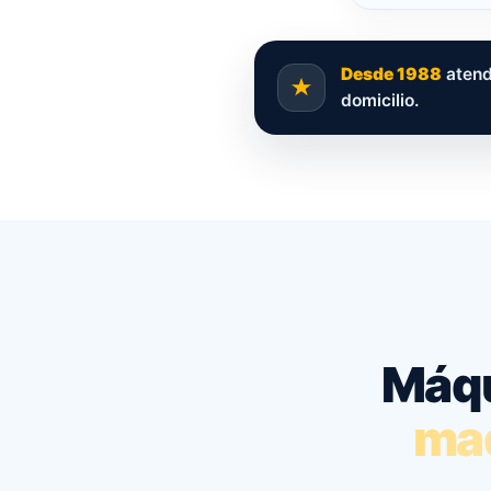
Desde 1988
atend
domicilio.
Máqu
maq