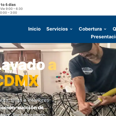
rto 6 días
 Vie 9:00 – 6:30
0:00 – 3:00
Inicio
Servicios
Cobertura
Q
Presentaci
 Lavado
a
 CDMX
s, sillas e interiores
yección-succión de
 telas. Secado rápido