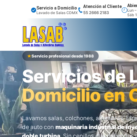
Abie
Atención al Cliente
Servicio a Domicilio
Lun –
55 2666 2183
Lavado de Salas CDMX
Sáb 1
Servicio profesional desde 1988
Servicios de
Domicilio en
Lavamos salas, colchones, alfombras, tapete
de auto con
maquinaria industrial de in
doble turbina
. Sin cepillos que dañen tus