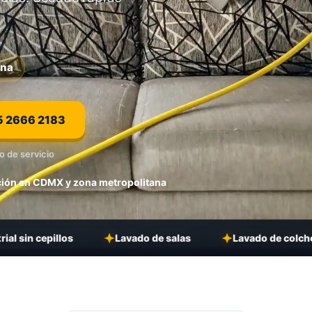
ona
5 2666 2183
o de servicio
ión en CDMX y zona metropolitana
illos
Lavado de salas
Lavado de colchones