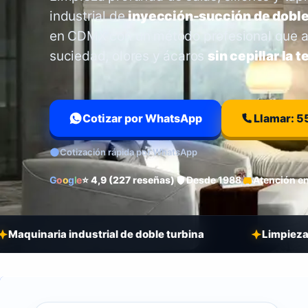
industrial de
inyección-succión de doble
en CDMX con un método profesional que 
suciedad, olores y ácaros
sin cepillar la t
Cotizar por WhatsApp
Llamar: 5
Cotización rápida por WhatsApp
G
o
o
g
l
e
⭐ 4,9 (227 reseñas)
Desde 1988
Atención e
industrial de doble turbina
Limpieza de salas y si