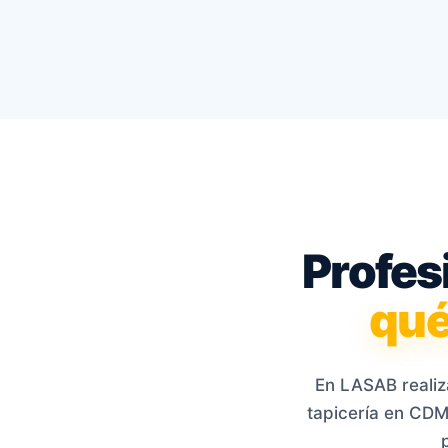
Profes
qué
En LASAB realiza
tapicería en CDM