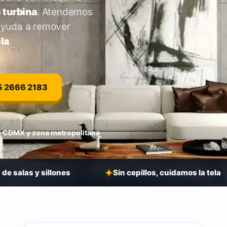
 turbina
. Atendemos
ayuda a remover
ela
.
5 2666 2183
n CDMX y zona metropolitana
llones
Sin cepillos, cuidamos la tela
Lav