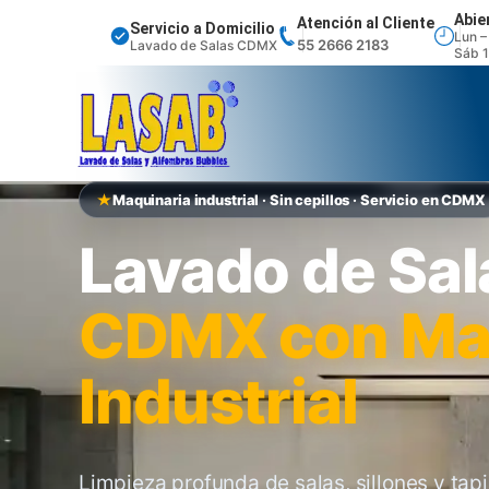
Abie
Atención al Cliente
Servicio a Domicilio
Lun –
55 2666 2183
Lavado de Salas CDMX
Sáb 1
Maquinaria industrial · Sin cepillos · Servicio en CDMX
Lavado de Sa
CDMX con Ma
Industrial
Limpieza profunda de salas, sillones y ta