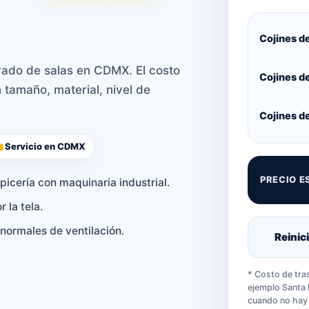
Cojines d
vado de salas en CDMX. El costo
Cojines d
tamaño, material, nivel de
Cojines d
Servicio en CDMX
PRECIO E
apicería con maquinaria industrial.
 la tela.
normales de ventilación.
Reinic
* Costo de tra
ejemplo Santa 
cuando no hay 