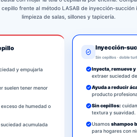
 cepillo frente al método LASAB de inyección-succión i
limpieza de salas, sillones y tapicería.
Inyección-succ
pillo
Sin cepillos · doble tu
Inyecta, remueve y
uciedad y empujarla
extraer suciedad de 
Ayuda a reducir áca
er suelen tener menor
producto profesiona
Sin cepillos:
cuidam
n exceso de humedad o
textura y suavidad.
Usamos
shampoo b
y suciedad acumulada
para hogares con n