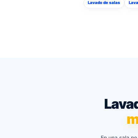
Lavado de salas
Lava
Lavad
m
En una sala no