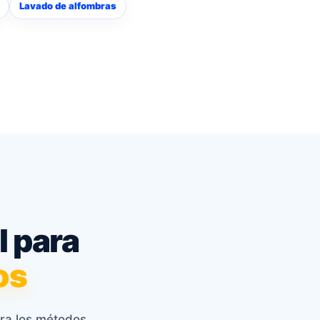
Lavado de alfombras
l para
os
ara los métodos