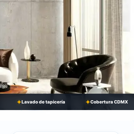
ado de tapicería
Cobertura CDMX
Lava