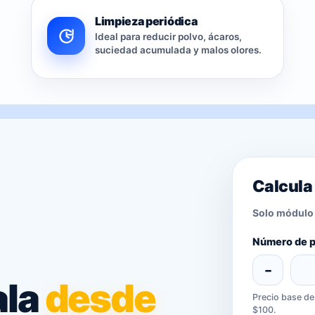
Limpieza periódica
Ideal para reducir polvo, ácaros,
suciedad acumulada y malos olores.
Calcula 
Solo módulo 
Número de p
−
ala
desde
Precio base de
$100.