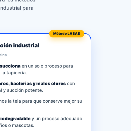
ndustrial para
Método LASAB
ión industrial
rbina
 succiona
en un solo proceso para
la tapicería.
ros, bacterias y malos olores
con
l y succión potente.
os la tela para que conserve mejor su
iodegradable
y un proceso adecuado
iños o mascotas.