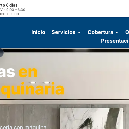
rto 6 días
 Vie 9:00 – 6:30
0:00 – 3:00
Inicio
Servicios
Cobertura
Q
Presentaci
las
en
quinaria
picería con máquina