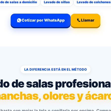
do de salas a domicilio
Lavado de sillas
Lavado de colchones
Cotizar por WhatsApp
Llamar
LA DIFERENCIA ESTÁ EN EL MÉTODO
o de salas profesiona
anchas, olores y ácar
 basta con mojar la tela o cepillarla por encima. Comp