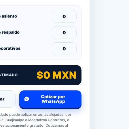
e asiento
e respaldo
ecorativos
$0 MXN
STIMADO
Cotizar por
iar
WhatsApp
slado puede aplicar en zonas alejadas, por
Fe, Cuajimalpa o Magdalena Contreras, o
estacionamiento gratuito. Cotizamos al