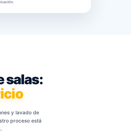
bicación.
 salas:
icio
lones y lavado de
stro proceso está
.