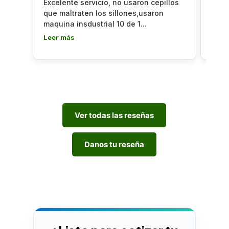
Excelente servicio, no usaron cepillos
Lava
que maltraten los sillones,usaron
le qu
maquina insdustrial 10 de 1...
el tr
Leer más
Leer
Ver todas las reseñas
Danos tu reseña